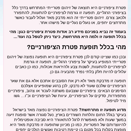
מתיחת צוואר
פטרת ציפורניים היא תוצאה של זיהום פטרייתי המתרחש בדרך כלל
בציפורני הרגליים, תופעה זו גורמת לציפורניים להתעוות, להתפורר
ולכאב צורם. זיהום פטרייתי זה הוא מדבק מאד ועלול לעבור כאשר
פילינג
מתרחצים יחפים, או נועלים נעליים של מישהו אחר.
בעמוד זה נביא בפניכם מידע רב אודות פטרת ציפורניים כגון: מהי
בכלל תופעה זו ולמה היא מתרחשת, כיצד ניתן לטפל בה ועוד…
הסרת משקפיים בלייזר
מהי בכלל תופעת פטרת הציפורניים?
כללי
ובכן כמו שציינו קודם לכן פטרת ציפורניים היא תופעה נפוצה של זיהום
פטרייתי המופיע בעיקר על ציפורני הרגליים, תופעה זו גורמת
לציפורניים להתעוות, לשנות צבע ולהיראות אכולות, כמו כן כאבים
בלוג
עלולים להיות חלק בלתי נפרד מהבעיה גם כן.
תופעה זו מדבקת מאד ולא רק את הסובבים אתכם אלא גם את שאר
הציפורניים שלכם שעוד לא נדבקו, לכן ברגע שמופיעים אצלכם
הסימנים הבאים: ציפורניים שצבעם משתנה לעכור או צהוב, ציפורניים
מתפוררות, סדקים על הציפורניים, עיוות של הציפורניים וכ”ו… גשו
מיד לטיפול.
מדוע תופעה זו מתרחשת?
פטרת הציפורניים נפוצה מאד בישראל
בעיקר בגלל החום והלחות השוררים בארץ, נעל סגורה אשר סופגת זיעה
במשך שעות ולא מאפשרת לרגל להתאוורר היא סביבה אופטימלית
להיווצרותם של הפטריות, כמו כן מכיוון שתופעה זו מדבקת מאד היא
מופצת בקלות בכל מקום בו קיימת רטיבות ואנשים הולכים יחפים