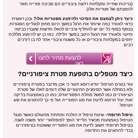
(בריכות שחייה ומקלחות רחצה ציבוריים הם סביבה פורייה מאד
להפצתם של פטריות אלו).
כיצד ניתן לצמצם את הסיכוי ולהימנע מפטריות אלו?
ובכן ראשית
כדאי לאוורר כמה שיותר את הרגל במשך היום מחוץ לנעליים הסגורות,
בנוסף בסוף כל יום יש להחליף גרביים לכאלו חדשות שעברו כביסה
וחיטוי ולאוורר את הנעל היטב במשך הלילה. כמו כן יש להימנע מללכת
יחפים במקלחות ציבוריים או כל משטח ציבורי אחר לח בו דורכים
רבים.
להצעת מחיר לחצו
כאן
כיצד מטפלים בתופעת פטרת ציפורניים?
עוד בטרם הטיפול יוודא רופא העור כי אכן מדובר בפטרת ציפורניים
ולא במחלה אשר הסימנים החיצוניים שלה דומים לאלו של פטרת
הציפורניים כמו למשל מחלת הפסוריאזיס, כמו כן באמצעות בדיקה
זאת יוכל הרופא לדעת את סוג הפטרייה ועל פי כך להתאים את סוג
הטיפול.
טיפול תרופתי-
שיטת טיפול זו הולכת ופוחתת מהעולם כאשר מנגד
הטיפול באמצעות מכשיר הלייזר הופך לפופולארי יותר משנה לשנה.
בטיפול תרופתי חשוב לדעת את סוג הפטרייה ששוכנת בציפורניים
בכדי להתאים את התרופה.