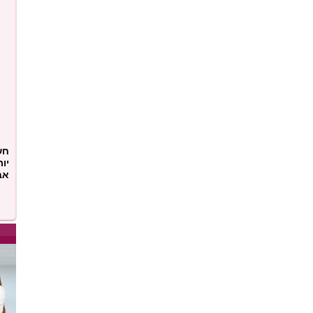
חש
יו
אבי