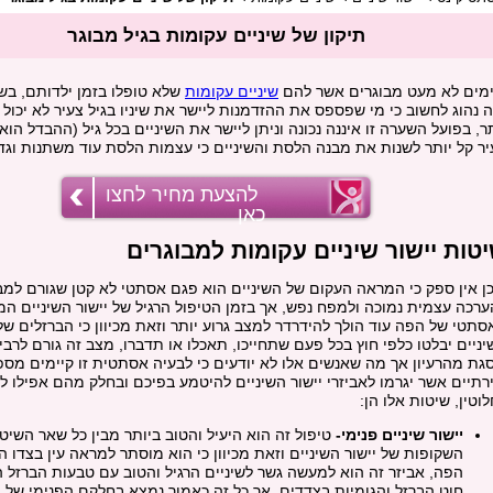
תיקון של שיניים עקומות בגיל מבוגר
ימים לא מעט מבוגרים אשר להם
שיניים עקומות
שלא טופלו בזמן ילדותם, בשנ
ה נהוג לחשוב כי מי שפספס את ההזדמנות ליישר את שיניו בגיל צעיר לא יכול
ר, בפועל השערה זו איננה נכונה וניתן ליישר את השיניים בכל גיל (ההבדל הוא
יר קל יותר לשנות את מבנה הלסת והשיניים כי עצמות הלסת עוד משתנות וגדל
להצעת מחיר לחצו
כאן
טות יישור שיניים עקומות למבוגרים
כן אין ספק כי המראה העקום של השיניים הוא פגם אסתטי לא קטן שגורם למב
ערכה עצמית נמוכה ולמפח נפש, אך בזמן הטיפול הרגיל של יישור השיניים ה
סתטי של הפה עוד הולך להידרדר למצב גרוע יותר וזאת מכיוון כי הברזלים של
יניים יבלטו כלפי חוץ בכל פעם שתחייכו, תאכלו או תדברו, מצב זה גורם לרב
סגת מהרעיון אך מה שאנשים אלו לא יודעים כי לבעיה אסתטית זו קיימים מספ
ירתיים אשר יגרמו לאביזרי יישור השיניים להיטמע בפיכם ובחלק מהם אפילו ל
וטין, שיטות אלו הן:
יישור שיניים פנימי-
טיפול זה הוא היעיל והטוב ביותר מבין כל שאר השיט
השקופות של יישור השיניים וזאת מכיוון כי הוא מוסתר למראה עין בצדו ה
הפה, אביזר זה הוא למעשה גשר לשיניים הרגיל והטוב עם טבעות הברזל ה
חוט הברזל והגומיות בצדדים, אך כל זה כאמור נמצא בחלקם הפנימי של ה