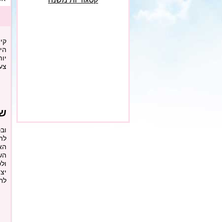
קי
הי
יות
צע
שי
וב
לה
הא
הש
ול
יצ
לחל