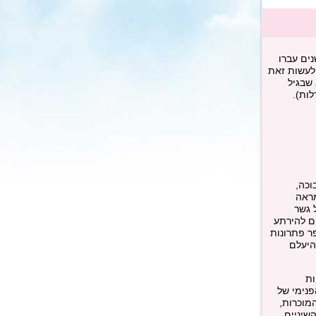
ים עברו
 לעשות זאת
 שבגיל
ות).
וכה,
מראה
 גשר
ים להירתע
ר פתרונות
היעלם
ות
פנימי של
מוכרות,
שיניים