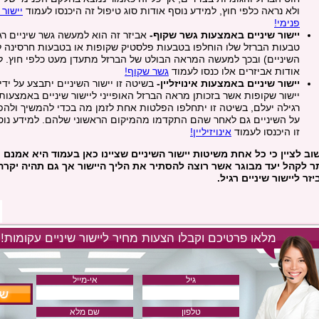
ולא נראה כלפי חוץ, למידע נוסף אודות סוג טיפול זה היכנסו לעמוד
יישור 
פנימי!
יישור שיניים באמצעות גשר שקוף-
אביזר זה הוא למעשה גשר שיניים ר
טבעות הברזל שלו הוחלפו בטבעות פלסטיק שקופות או בטבעות חרסינה ל
השיניים) ובכך למעשה המראה הבולט של הברזל מתעדן מעט כלפי חוץ. ל
אודות אביזרים אלו כנסו לעמוד
גשר שקוף!
יישור שיניים באמצעות אינויזליין-
בשיטה זו יישור השיניים יתבצע על ידי
יישור שקופות אשר בזכותן מראה הברזל האופייני ליישור שיניים באמצעו
רגילה יעלם, בשיטה זו יתחלפו הפלטות אחת לזמן מה בכדי להמשיך ולהפ
על השיניים גם לאחר שהם התקדמו מהמיקום הראשוני שלהם. למידע נוס
זו היכנסו לעמוד
אינויזיליין!
וב לציין כי כל אחת משיטות יישור השיניים שציינו כאן בעמוד היא אמנם
תר לקהל יעד מבוגר אשר רוצה להסתיר את הליך היישור אך גם תהיה יקרה
זר ליישור שיניים רגיל.
מלאו פרטיכם וקבלו הצעות מחיר ליישור שיניים עקומות!
גיל
אי-מייל
טלפון
שם מלא