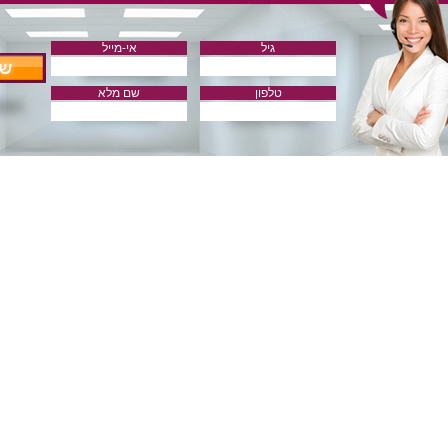
גיל
אי-מייל
טלפון
שם מלא