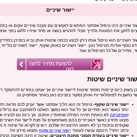
יישור שיניים
שור שיניים הינו טיפול אסתטי המתאים לאנשים עם מבנה שיניים עקום או בול
צים לתקן את המעוות ולחייך מבלי להרגיש בושה או פחד שיהיו ללעג בפני אחר
ור השיניים הוא טיפול אותו ניתן לבצע בכמה שיטות אותן נביא בפניכן במדריך
ע נוסף אודות הטיפול כגון: יישור השיניים באופן שקוף, יישור השיניים בלייזר, 
, מחירים של כל הטיפולים ועוד..
להצעת מחיר לחצו
כאן
שור שיניים שיטות
ן בשוק כיום קיימות מספר שיטות ליישור שיניים אך אנחנו בוחרים להתמקד ר
ר נחשבות לפופולאריות ואותן נסקור בפניכם כאן באתר אסתטיק נט.
יישור שיניים שקוף-
טיפול זה הוא הליך אסתטי אשר יעניק לכם מראה חד
יותר כאשר הוא יסתיים אך כל עוד הוא נמשך תאלצו להסתובב עם ברזלים 
ו
אסתטיקה
לא באמת תהיה המילה שתאפיין אתכם. אך כיום גם לבעיה אס
מצאו פתרון כאשר האביזרים בהם משתמשים על מנת ליישר את השיניים נ
שקופים ובזכות כך לא תפגע החיצוניות שלכם. רוצים לקרוא על שיטה זו מ
ורחב יותר? היכנסו עכשיו לעמוד
יישור שיניים שקוף
ומצאו מידע זה!
יישור שיניים בעזרת תומכי מתכת חיצוניים-
שיטה זו הינה השיטה הרגיל