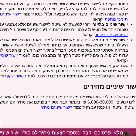
ביותר שקיימת ליישור שיניים אשר עושה שימוש במכשיר קיבוע מתכתי אשר
על השיניים וגורם להם להתקבע על פיו, רוצים לקרוא מידע רחב ומקיף יו
זו כגון: כמה היא עולה, כיצד היא מתבצעת וכ”ו? כנסו לעמוד
יישור שיניי
תומכי מתכת
וקראו!
יישור שיניים בלייזר-
זוהי למעשה לא שיטה ליישור שיניים אלא אמצעי עז
טובות יותר של הטיפול עצמו . רוצים לדעת מידע נוסף על שיטה זו? היכנס
יישור שיניים בלייזר
וקראו!
יישור שיניים פנימי
–
שיטה זו מאפשרת לכל אחד ואחת מכם ליישר את שי
היעילה ביותר שהיא גשר המתכת, אך בניגוד מוחלט לשיטה הרגילה אשר 
במראה אסתטי לקוי בעקבות סמכי הברזל בהליך יישור השיניים הפנימי לא
עדות לטיפול. רוצים לדעת כיצד הליך זה מתבצע? כנסו לעמוד
יישור שיניי
וקראו!
גשר שקוף-
גשר שקוף הוא הפתרון האסתטי למראה המכוער של הברזלים 
שמאפיינים את הגשר המסורתי ובזכות כך מעניק תחושה טובה יותר למטו
למידע נוסף על אביזר זה אנו מזמינים אתכם להיכנס לעמוד
גשר שקוף
ולק
שור שיניים מחירים
יריהם של טיפולי יישור השיניים משתנים מן הסתם בין טיפול לטיפול כאשר ה
יכולים לנוע בין 6,000-30,000 ₪, בעמוד הבא נסקור בפניכם את מחיריהם
 שיטה ושיטה, אז כנסו עכשיו לעמוד
יישור שיניים מחיר!
מלאו פרטיכם וקבלו מספר הצעות מחיר לטיפולי יישור שיניי