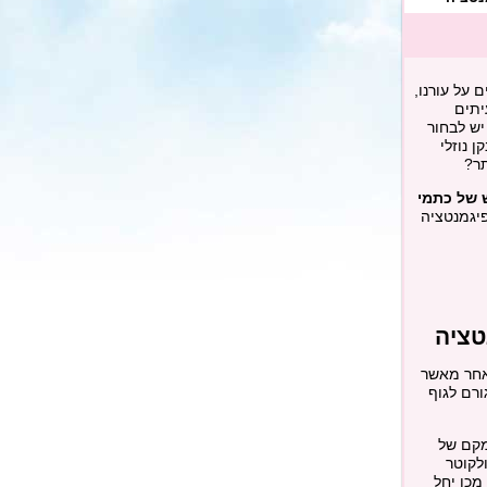
 על עורנו,
יתים
יש לבחור
 נוזלי
תר?
 של כתמי
יגמנטציה
טציה
 אחר מאשר
ורם לגוף
מקם של
לקוטר
מכן יחל