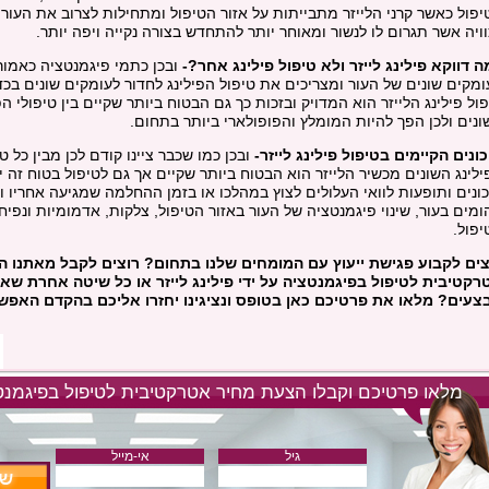
יפול כאשר קרני הלייזר מתבייתות על אזור הטיפול ומתחילות לצרוב את העור 
ויה אשר תגרום לו לנשור ומאוחר יותר להתחדש בצורה נקייה ויפה יותר.
ה דווקא פילינג לייזר ולא טיפול פילינג אחר?-
ובכן כתמי פיגמנטציה כאמור
ומקים שונים של העור ומצריכים את טיפול הפילינג לחדור לעומקים שונים בכד
ול פילינג הלייזר הוא המדויק ובזכות כך גם הבטוח ביותר שקיים בין טיפולי הפ
ונים ולכן הפך להיות המומלץ והפופולארי ביותר בתחום.
ונים הקיימים בטיפול פילינג לייזר-
ובכן כמו שכבר ציינו קודם לכן מבין כל טי
ילינג השונים מכשיר הלייזר הוא הבטוח ביותר שקיים אך גם לטיפול בטוח זה 
כונים ותופעות לוואי העלולים לצוץ במהלכו או בזמן ההחלמה שמגיעה אחריו ו
ומים בעור, שינוי פיגמנטציה של העור באזור הטיפול, צלקות, אדמומיות ונפיח
יפול.
צים לקבוע פגישת ייעוץ עם המומחים שלנו בתחום? רוצים לקבל מאתנו 
רקטיבית לטיפול בפיגמנטציה על ידי פילינג לייזר או כל שיטה אחרת שאנ
צעים? מלאו את פרטיכם כאן בטופס ונציגינו יחזרו אליכם בהקדם האפשר
מלאו פרטיכם וקבלו הצעת מחיר אטרקטיבית לטיפול בפיגמנט
גיל
אי-מייל