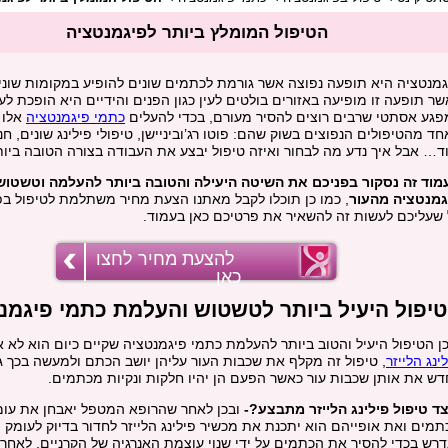
הטיפול המומלץ ביותר לפיגמנטציה
גמנטציה היא תופעה נפוצה אשר גורמת לכתמים שונים להופיע במקומות שונים
ר תופעה זו מופיעה באזורים בולטים לעין כגון הפנים והידיים היא הופכת לע
פגע אסתטי שרבים רוצים להסיר מעורם, בכדי להעלים
כתמי פיגמנטציה
אלו 
ד מהטיפולים הנפוצים בשוק שהם: פוטו רג’וביניישן, טיפולי פילינג שונים, חנקן
וד… אבל איך נדע מה לבחור ואיזה טיפול יבצע את העבודה בצורה הטובה ביו
מוד זה נסקור בפניכם את השיטה היעילה והטובה ביותר להעלמה וטשטוש
גמנטציה מהעור
, כמו כן תוכלו לקבל מאתנו הצעת מחיר משתלמת לטיפול בפ
 שעליכם לעשות זה להשאיר את פרטיכם כאן בעמוד.
להצעת מחיר לחצו
כאן
יפול היעיל ביותר לטשטוש והעלמת כתמי פיגמנ
כן הטיפול היעיל והטוב ביותר להעלמת כתמי פיגמנטציה שקיים כיום הוא לא
ינג הלייזר
, טיפול זה מקלף את שכבות העור עליהן יושב הכתם ולמעשה בכך ג
דש את אותן שכבות עור כאשר הפעם הן יהיו חלקות ונקיות מכתמים.
צד טיפול פילינג הלייזר מתבצע?-
ובכן לאחר שהרופא המטפל יאבחן את עו
תמים ואת אופייהם הוא יתכנת את מכשיר פילינג הלייזר לחדור בדיוק לעומק ו
דרש בכדי להסיר את הכתמים על ידי שנוי עוצמת האנרגיה של הקרניים, לאחר 