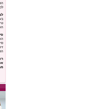
הט
לכו
למ
בע
טיפ
הש
סיכ
הפ
סי
זיה
הט
רו
אט
מב