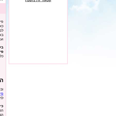
פי
כאש
למ
באח
וע
בע
פי
כל
הט
וב
פיל
לח
כי
הכ
הנ