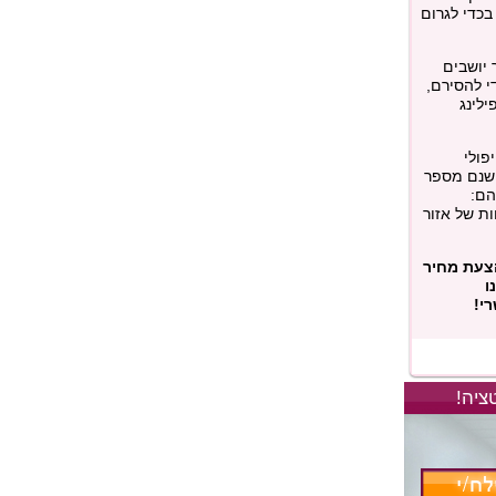
בכדי לגרום
 יושבים
י להסירם,
ילינג
פולי
ישנם מספר
הם:
ות של אזור
הצעת מחיר
ו
י!
ציה!