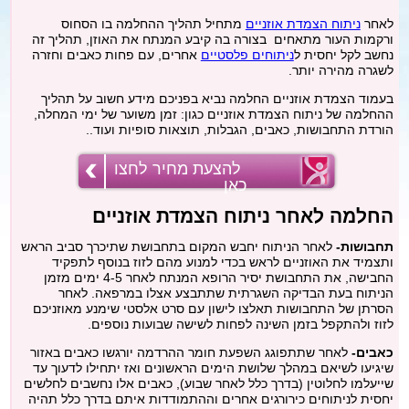
מתיחת צוואר
לאחר
ניתוח הצמדת אוזניים
מתחיל תהליך ההחלמה בו הסחוס
ורקמות העור מתאחים בצורה בה קיבע המנתח את האוזן, תהליך זה
נחשב לקל יחסית ל
ניתוחים פלסטיים
אחרים, עם פחות כאבים וחזרה
פילינג
לשגרה מהירה יותר.
בעמוד הצמדת אוזניים החלמה נביא בפניכם מידע חשוב על תהליך
ההחלמה של ניתוח הצמדת אוזניים כגון: זמן משוער של ימי המחלה,
הסרת משקפיים בלייזר
הורדת התחבושות, כאבים, הגבלות, תוצאות סופיות ועוד..
כללי
להצעת מחיר לחצו
כאן
החלמה לאחר ניתוח הצמדת אוזניים
בלוג
תחבושות-
לאחר הניתוח יחבש המקום בתחבושת שתיכרך סביב הראש
ותצמיד את האוזניים לראש בכדי למנוע מהם לזוז בנוסף לתפקיד
החבישה, את התחבושת יסיר הרופא המנתח לאחר 4-5 ימים מזמן
הניתוח בעת הבדיקה השגרתית שתתבצע אצלו במרפאה. לאחר
הסרתן של התחבושות תאלצו לישון עם סרט אלסטי שימנע מאוזניכם
לזוז ולהתקפל בזמן השינה לפחות לשישה שבועות נוספים.
כאבים-
לאחר שתתפוגג השפעת חומר ההרדמה יורגשו כאבים באזור
שיגיעו לשיאם במהלך שלושת הימים הראשונים ואז יתחילו לדעוך עד
שייעלמו לחלוטין (בדרך כלל לאחר שבוע), כאבים אלו נחשבים לחלשים
יחסית לניתוחים כירורגים אחרים וההתמודדות איתם בדרך כלל תהיה