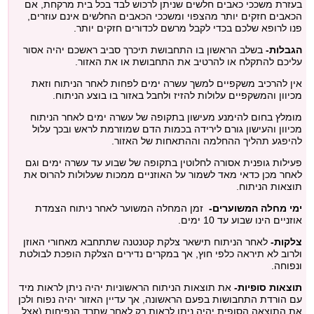
בעזרת משככי כאבים חלשים שניתן לרכוש לבד בכל בית מרקחת, אם
הכאבים חזקים יותר מהצפוי ומשככי הכאבים החלשים אינם עוזרים,
פנו לרופא שלכם בכדי לקבל מרשם לכדורים חזקים יותר.
הגבלות-
בשלב הראשון בו התחבושת תיכרך סביב ראשכם יהיה אסור
עליכם להתקלח או להרטיב את התחבושת או את האזור.
אין להרכיב משקפיים למשך עשרה ימים לפחות לאחר הניתוח וזאת
מכיוון והמשקפיים עלולות להזיז ולחבל באזור בו בוצע הניתוח.
מומלץ בחום להימנע מעישון בתקופה של עשרה ימים לאחר הניתוח
מכיוון והעישון גורם לירידה בכמות הדם שמוזרמת לראש ובכך עלול
להיפגע תהליך ההחלמה וההתאחות של האזור.
פעילות גופנית אסורה לחלוטין בתקופה של שבוע עד עשרה ימים וגם
לאחר מכן כדאי מאד לשמור על האוזניים ממכות שעלולות להרוס את
תוצאות הניתוח.
ימי מחלה המשוערים-
זמן המחלה המשוער לאחר ניתוח הצמדת
אוזניים הינו שבוע עד 10 ימים.
צלקות-
לאחר הניתוח תישאר צלקת קטנטנה שתתחבא מאחורי האוזן
ולרוב לא תיראה כלפי חוץ, אך במקרים נדירים הצלקת הופכת לבולטת
ונפוחה.
תוצאות סופיות-
את תוצאות הניתוח הראשוניות יהיה ניתן לראות מיד
עם הורדת התחבושות בפעם הראשונה, אך עדיין האזור יהיה נפוח ולכן
את התוצאה הסופית יהיה ניתן לראות רק לאחר שתרד הנפיחות (אצל