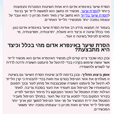
מתיחת צוואר
הסרת שיער באינפרא אדום היא אחת השיטות המוכרות והנפוצות
ביותר ל
הסרת שיער
, מכשיר זה נחשב הוא למעשה לייזר אך בניגוד
ל
הסרת שיער בלייזר
הוא נחשב עדין מאד וזאת מכיוון כי הוא עובד על
פילינג
עוצמה נמוכה יותר ממכשירי הלייזר האחרים.
בעמוד זה תמצאו מידע רב אודות הסרת שיער באינפרא אדום כגון:
מהי בכלל שיטה זו וכיצד היא פועלת, יתרונותיה, חסרונותיה, מי
הסרת משקפיים בלייזר
מתאים לטיפול בשיטה זו ועוד..
הסרת שיער באינפרא אדום מהי בכלל וכיצד
כללי
היא מתבצעת?
ובכן כמו שכבר ציינו קודם לכן מכשיר האינפרא אדום הוא מכשיר לייזר
בלוג
אשר עושה שימוש בקרניו בכדי להינעל על פיגמנט השערה ודרכה לרדת
עד לשורש ולהשמידו.
אופן ביצוע ההליך-
ובכן בדומה לרוב שיטות הסרת השיער גם בשיטה
זו מגלחים את אזור הטיפול בטרם עת וזאת בכדי להבטיח כי קרן הלייזר
לא תינעל על פיגמנט השערה שמבצבצת אל מחוץ לעור ובכך תפגום
בתוצאותיו של הטיפול וגם תעמיד את העור בסכנת צריבה. לאחר
הגילוח ימרח המטפל על האזור המבוקש ג’ל מיוחד המיועד לסייע
בקירור המקום בכדי למנוע צריבה של העור, במהלך הטיפול מעביר
המטפל את ידית המכשיר על פני אזור הטיפול למשך זמן ארוך יותר
מטיפולי לייזר אחרים וזאת מכיוון כי עוצמתו נמוכה יותר משאר
המכשירים.