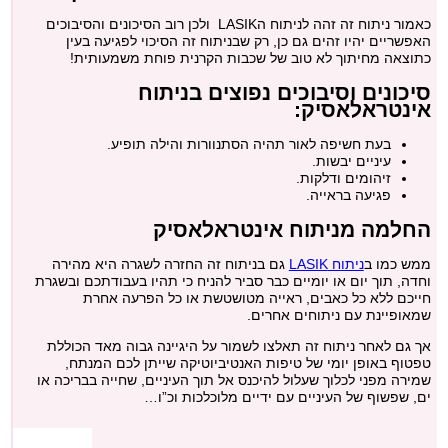
כאמור ניתוח זה זהה לניתוח הLASIK ולכן רוב הסיכונים והסיבוכים
האפשריים יהיו זהים גם כן, רק שבניתוח זה הסיכוי לפגיעה בעין
כתוצאה מחיתוך לא טוב של שכבות הקרנית פוחת משמעותית!
סיכונים וסיבוכים נפוצים בניתוח
אינטראלאסיק:
בעת חשיפה לאור תהיה הסתנוורות והילה תופיע.
עיניים יבשות.
זיהומים ודלקות.
פגיעה בראייה.
החלמה מניתוח אינטראלאסיק
ממש כמו ב
ניתוח LASIK
גם בניתוח זה החזרה לשגרה היא מהירה
וחדה, תוך יום או יומיים כבר סביר להניח כי תהיו בעבודתכם ובשגרת
חייכם ללא כל כאבים, ראייה מטושטשת או כל הפרעה אחרת
שמאופיינת עם ניתוחים אחרים.
אך גם לאחר ניתוח זה תאלצו לשמור על היגיינה גבוה מאד הכוללת
טפטוף באופן יומי של טיפות האנטיביוטיקה שייתן לכם המנתח,
שמירה מפני לכלוך שעלול להיכנס אל תוך העיניים, שחייה בבריכה או
ים, שפשוף של העיניים עם ידיים מלוכלכות וכ”ו…