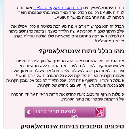
מתיחת צוואר
ניתוח אינטראלאסיק הינו
ניתוח הסרת משקפיים בלייזר
אשר זהה
לניתוח L ASIK רק עם הבדל אחד מאד משמעותי שבזכותו הופך
הניתוח לטיפה יותר בטוח מאשר ה LASIK.
פילינג
הבדל זה הוא בכך שיד אדם איננה מעורבת בשיטה זו כלל ואפילו את
שלב חיתוך שכבות הקרנית עושה הלייזר בעצמו! בזכות כך נחשב ניתוח
זה למילה האחרונה בתחום והפופולאריות שלו הולכת וגודלת בקרב
הסרת משקפיים בלייזר
ציבור המטופלים!
מהו בכלל ניתוח אינטראלאסיק?
כללי
את הניתוח יחל המנתח כאשר הוא מטפטף אל תוך עיניכם טיפות
אלחוש שתפקידן לעזור לכם לעבור את הניתוח ללא תחושות כאב
בלוג
וצריבה, לאחר מכן יכנס לפעולה הלייזר ויחל את פעולת החיתוך של
שכבות הקרנית בצורה מדויקת וללא כל התערבות של גורם אנושי!
פעולת חיתוך זו תחשוף פתח דרכו יוכל הלייזר להיכנס אל עומק הקרנית
ולבצע את פעולת השיוף והעיצוב מחדש של הקרנית.
פעולות השיוף והעיצוב נועדו לחדש את חדות הראייה על ידי ההסרה
של הרקמות שמפריעות בתוך הקרנית.
להצעת מחיר לחצו
כאן
סיכונים וסיבוכים בניתוח אינטראלאסיק