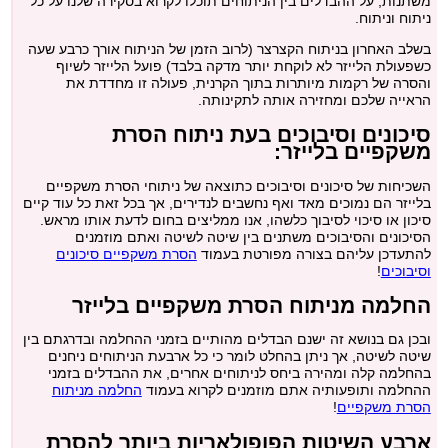
משתנות, על ההבדלים בין הניתוחים תוכלו לקרוא בסקירה שלנו על כל
ניתוח וניתוח.
בשלב האחרון בניתוח הקצרצר (לרוב הזמן של הניתוח אורך כרבע שעה
כשפעולת הלייזר לא לוקחת יותר מדקה בלבד) פועל הלייזר לשיוף
והסרה של רקמות מיותרות בתוך הקרנית, פעולה זו מחדדת את
הראייה שלכם ומחזירה אותה לתקינותה.
סיכונים וסיבוכים בעת ניתוח הסרת
משקפיים בלייזר:
השכיחות של סיכונים וסיבוכים כתוצאה של ניתוחי הסרת משקפיים
בלייזר הם נמוכים מאד ואף נחשבים לנדירים, אך בכל זאת כל עוד קיים
סיכון או סיכוי לסיבוך כלשהו, אנו ממליצים בחום לדעת אותו מראש.
הסיכונים והסיבוכים משתנים בין שיטה לשיטה ואתם מוזמנים
להתעדכן עליהם בצורה מפורטת בעמוד
הסרת משקפיים סיכונים
וסיבוכים
!
החלמה מניתוח הסרת משקפיים בלייזר
ובכן גם בנושא זה ישנם הבדלים מהותיים בזמני ההחלמה ובדרגתם בין
שיטה לשיטה, אך ניתן בהחלט לומר כי כל ארבעת הניתוחים ניחנים
בהחלמה קלה ומהירה ביחס לניתוחים אחרים, את ההבדלים בזמני
ההחלמה ותופעותיה אתם מוזמנים לקרוא בעמוד
החלמה מניתוח
הסרת משקפיים
!
ארבע השיטות הפופולאריות ביותר להסרת