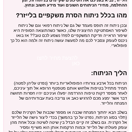
הלייזר, נביא בפניכם את הסיכונים שקיימים בניתוח זה, זמן
ההחלמה, מחירי הניתוחים השונים ועוד מידע חשוב ונחוץ.
מתיחת צוואר
מהו בכלל ניתוח הסרת משקפיים בלייזר?
פילינג
ובכן ניתוח זה תופס מעמד של גם של ניתוח רפואי וגם של ניתוח
לשיפור האסתטיקה החיצונית שלנו, כאשר כשהתוצאה הסופית היא
שיפור הראייה וזריקת המשקפיים לפח! נשמע לכם טוב?? אז בואו
הסרת משקפיים בלייזר
ניכנס לעומק ונסביר לכם מה למעשה עושה ניתוח זה ולמה הוא כל כך
פופולארי.
כללי
להצעת מחיר לחצו
כאן
בלוג
הליך הניתוח:
הניתוח בכל ארבע צורותיו הפופולאריות ביותר (נפרט עליהן למטה)
תמיד מתחיל בטיפות אלחוש אותם מטפטף הרופא אל תוך עיניכם,
לאחר מספר דקות טיפות ההרדמה יפעלו ועיניכם יהיו חסרות תחושה
דבר אשר ימנע מכם להרגיש כאב או צריבה בעת עבודותיהם של
המנתח והלייזר.
בשלב הבא יחתוך המנתח שכבה או מספר שכבות של הקרנית שלכם
(תלוי בסוג הניתוח, נפרט על כך בהמשך) בכדי ליצור גישה של הלייזר
אל הקרנית. גם בשלב זה קיים הבדל בין שיטה לשיטה ובכל אחת מהן
עומק פעולתו של הלייזר וכמות הרקמות אותן הוא משייף ומסיר