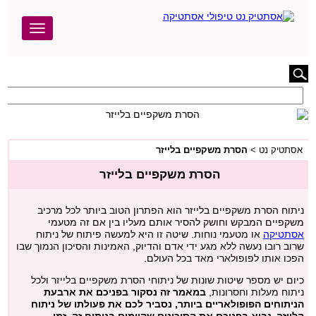
חפש באתר
אסתטיק נט
בוטוקס
אסתטיק נט
>
בודי טייט
הסרת משקפיים בלייזר
הסרת משקפיים בלייזר
הגדלת חזה
ניתוח הסרת משקפיים בלייזר הוא הפתרון הטוב ביותר לכל מרכיב
משקפיים המבקש וחושק להסיר אותם מעליו בין אם זה מטעמי
הצרת היקפים
אסתטיקה
או מטעמי נוחות. שיטה זו היא למעשה פיתוח של ניתוח
שרוב רובו נעשה ללא מגע ידי אדם והדיוק, האמינות והסיכון הנמוך שבו
הפכו אותו לפופולארי מאד בכל העולם.
המסת שומן
כיום יש מספר שיטות שונות של ניתוחי הסרת משקפיים בלייזר ולכל
ניתוח מעלות וחסרונות,
במאמר זה נסקור בפניכם את ארבעת
הסרת שיער
הניתוחים הפופולאריים ביותר, נסביר לכם את פעולתו של ניתוח