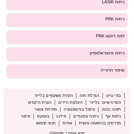
ניתוח LASIK
ניתוח PRK
למה דווקא PRK
ניתוח אינטראלאסיק
שיפור הראייה
בודי טייט
הגדלת חזה
הסרת משקפיים בלייזר
הסרת שיער בלייזר
העלמת ורידים
הצרת היקפים
תזונה נכונה
טיפול בפיגמנטציה
מתיחת צוואר
ניתוח אף
ניתוח עפעפיים
פילינג
בוטוקס
איפור
מדרסים בהתאמה אישית
אודות
תנאי שימוש
מצא אותנו ב Google+