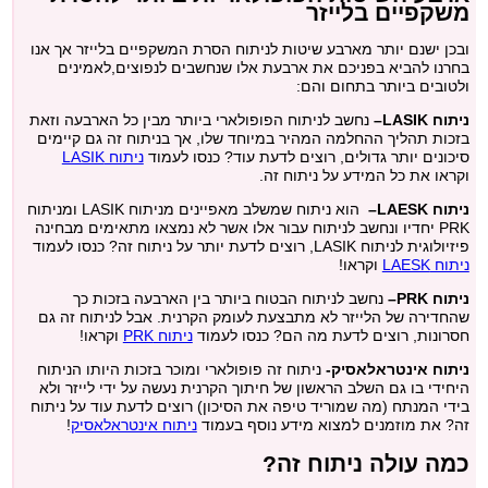
משקפיים בלייזר
ובכן ישנם יותר מארבע שיטות לניתוח הסרת המשקפיים בלייזר אך אנו
בחרנו להביא בפניכם את ארבעת אלו שנחשבים לנפוצים,לאמינים
ולטובים ביותר בתחום והם:
ניתוח
LASIK
–
נחשב לניתוח הפופולארי ביותר מבין כל הארבעה וזאת
בזכות תהליך ההחלמה המהיר במיוחד שלו, אך בניתוח זה גם קיימים
סיכונים יותר גדולים, רוצים לדעת עוד? כנסו לעמוד
ניתוח LASIK
וקראו את כל המידע על ניתוח זה.
ניתוח
LAESK
–
הוא ניתוח שמשלב מאפיינים מניתוח LASIK ומניתוח
PRK יחדיו ונחשב לניתוח עבור אלו אשר לא נמצאו מתאימים מבחינה
פיזיולוגית לניתוח LASIK, רוצים לדעת יותר על ניתוח זה? כנסו לעמוד
ניתוח LAESK
וקראו!
ניתוח
PRK
–
נחשב לניתוח הבטוח ביותר בין הארבעה בזכות כך
שהחדירה של הלייזר לא מתבצעת לעומק הקרנית. אבל לניתוח זה גם
חסרונות, רוצים לדעת מה הם? כנסו לעמוד
ניתוח PRK
וקראו!
ניתוח אינטראלאסיק-
ניתוח זה פופולארי ומוכר בזכות היותו הניתוח
היחידי בו גם השלב הראשון של חיתוך הקרנית נעשה על ידי לייזר ולא
בידי המנתח (מה שמוריד טיפה את הסיכון) רוצים לדעת עוד על ניתוח
זה? את מוזמנים למצוא מידע נוסף בעמוד
ניתוח אינטראלאסיק
!
כמה עולה ניתוח זה?