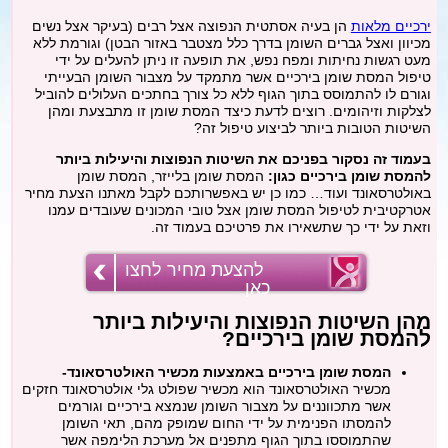
מתיחת צוואר
ירכיים מלאות
הן בעיה אסתטית הנפוצה אצל רבים (בעיקר אצל נשים
מכיוון ואצל גברים השומן בדרך כלל מצטבר באזור הבטן) וגורמת ללא
מעט רגשות נחיתות ומפח נפש, את תופעה זו ניתן להעלים על ידי
פילינג
טיפול המסת שומן בירכיים אשר מתמקד על מצבור השומן הבעייתי
וגורם לו להתמוסס בתוך הגוף ללא כל צורך בחתכים העלולים להוביל
לצלקות וזיהומים. רוצים לדעת כיצד המסת שומן זו מתבצעת ומהן
השיטות הטובות ביותר לביצוע טיפול זה?
הסרת משקפיים בלייזר
בעמוד זה נסקור בפניכם את השיטות הנפוצות והיעילות ביותר
להמסת שומן בירכיים כגון:
המסת שומן בלייזר, המסת שומן
כללי
באולטרסאונד ועוד… כמו כן יש באפשרותכם לקבל מאתנו הצעת מחיר
אטרקטיבית לטיפול המסת שומן אצל טובי המכונים שעובדים עמנו
וזאת על ידי כך שתשאירו את פרטיכם בעמוד זה.
בלוג
להצעת מחיר לחצו
כאן
מהן השיטות הנפוצות והיעילות ביותר
להמסת שומן בירכיים?
המסת שומן בירכיים באמצעות מכשיר האולטרסאונד-
מכשיר האולטרסאונד הוא מכשיר שפולט גלי אולטרסאונד חזקים
אשר מתכווננים על מצבור השומן שנמצא בירכיים וגורמים
להמסתו הפנימית על ידי החום שמופק מהם, תאי השומן
שהתמוססו בתוך הגוף מתפנים אל מערכת הלימפה אשר