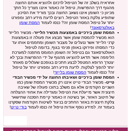
אחראית בשלב זה של הטיפול לרכזם ולהוציא אותם החוצה
מהגוף דרך ההפרשות, טיפול זה כאמור איננו מצריך כל חתך
מכיוון כי השומן איננו נשאב החוצה ובכך מוריד את הסיכון
שתופיע צלקת באזור הטיפול. רוצים לדעת מידע רחב ומפורט
יותר על טיפול המסת שומן זה? כנסו לעמוד
המסת שומן
באולטרסאונד
!
המסת שומן בירכיים באמצעות מכשיר הלייזר-
מכשיר הלייזר
הוא מכשיר להמסת שומן אשר מבצע את פעולה זו באמצעות
קרני הלייזר אשר ננעלים על מצבור השומן ומחממים אותו עד
כדי המסתו ופירוקו באופן פנימי בגוף, בדומה לטיפול
האולטרסאונד גם בטיפול זה השומן המומס מתפנה למערכת
הלימפה אשר תדאג להוציאו מהגוף על ידי ההפרשות ובכך לא
יצטרך הרופא המטפל לבצע חתכים בגופכם שעלולים מאוחר
יותר להפוך לצלקות. לדעת מידע רחב ומפורט יותר על טיפול
זה? כנסו לעמוד
המסת שומן בלייזר
!
המסת שומן בירכיים ושאיבתו החוצה על ידי מכשיר הבודי
טייט-
מכשיר הבודי טייט איננו רק מכשיר המסת שומן כמו
השניים הקודמים אלא גם משלב בתוכו פעולה של שאיבה
חיצונית אשר מייעלת את הטיפול ומגדילה את אחוזי ההצלחה
של חיטוב האזור, אך בשיטה זו כאמור קיימת הסכנה שתישאר
צלקת חיצונית באזור החתכים בניגוד לשיטות הקודמות שסקרנו
בעמוד זה. למידע נוסף אודות טיפול זה כנסו לעמוד
בודי טייט
!