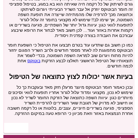
גורם לשיתוק של כל רקמה חיה שאיתה הוא בא במגע, בטיפול ספציפי
זה חומר הבוטוקס יוזרק אל עבר השריר הבעייתי ויגרום לשיתוקו
וכתוצאה מכך להרפיה שלו מהמתיחה שייצרה את תופעת השפה
השמוטה, אך שימו לב!! שימוש לא מקצועי בחומר זה עלול לגרור
לתופעות לוואי כגון: עיוות גדול יותר של השפתיים, פגיעה בשרירים או
רקמות אחרות באזור ועוד… לכן חשוב מאד לבחור את הרופא שיבצע
עבורכם את העבודה בצורה קפדנית ויסודית.
כמו כן חשוב גם שתדעו עוד בטרם תבצעו את הטיפול כי השפעת חומר
הבוטוקס מתפוגגת לה לאחר מספר חודשים ולרוב השריר הפגום יחזור
להיות מתוח ויגרום שוב למראה השפה השמוטה, בכדי לשמר את
תוצאותיו של הטיפול הראשוני תאלצו לבצע הזרקות
בוטוקס
אחת
לכמה חודשים.
בעיות אשר יכולות לצוץ כתוצאה של הטיפול
ובכן כאמור חומר הבוטוקס מיוצר מרעלן חזק מאד ובעקבות כך כל
שימוש לא נכון, מקצועי ומדוד עלול לגרור אחריו תופעות לוואי וסיכונים
מיותרים כגון: עיוות השפה כתוצאה של הזרקת החומר לשריר לא נכון
או חישוב לא מדויק של תגובת שאר השרירים להרפיית השריר
הספציפי, פגיעה בשרירים חיוניים, עצבים, בלוטות או כל רקמה חשובה
אחרת הנמצאת באזור וזאת מכיוון כי הרופא טעה במיקום ההזרקה.