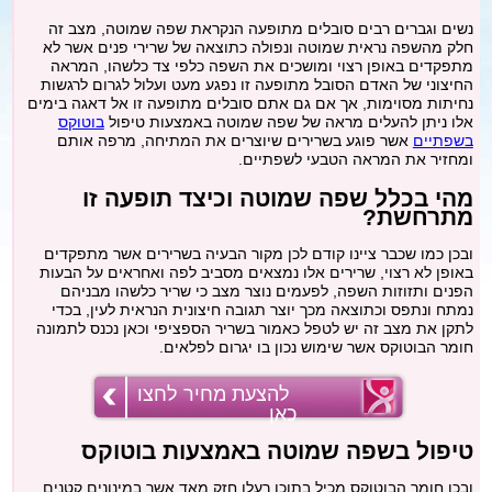
מתיחת צוואר
נשים וגברים רבים סובלים מתופעה הנקראת שפה שמוטה, מצב זה
חלק מהשפה נראית שמוטה ונפולה כתוצאה של שרירי פנים אשר לא
מתפקדים באופן רצוי ומושכים את השפה כלפי צד כלשהו, המראה
פילינג
החיצוני של האדם הסובל מתופעה זו נפגע מעט ועלול לגרום לרגשות
נחיתות מסוימות, אך אם גם אתם סובלים מתופעה זו אל דאגה בימים
אלו ניתן להעלים מראה של שפה שמוטה באמצעות טיפול
בוטוקס
בשפתיים
אשר פוגע בשרירים שיוצרים את המתיחה, מרפה אותם
הסרת משקפיים בלייזר
ומחזיר את המראה הטבעי לשפתיים.
מהי בכלל שפה שמוטה וכיצד תופעה זו
כללי
מתרחשת?
ובכן כמו שכבר ציינו קודם לכן מקור הבעיה בשרירים אשר מתפקדים
בלוג
באופן לא רצוי, שרירים אלו נמצאים מסביב לפה ואחראים על הבעות
הפנים ותזוזות השפה, לפעמים נוצר מצב כי שריר כלשהו מבניהם
נמתח ונתפס וכתוצאה מכך יוצר תגובה חיצונית הנראית לעין, בכדי
לתקן את מצב זה יש לטפל כאמור בשריר הספציפי וכאן נכנס לתמונה
חומר הבוטוקס אשר שימוש נכון בו יגרום לפלאים.
להצעת מחיר לחצו
כאן
טיפול בשפה שמוטה באמצעות בוטוקס
ובכן חומר הבוטוקס מכיל בתוכו רעלן חזק מאד אשר במינונים קטנים